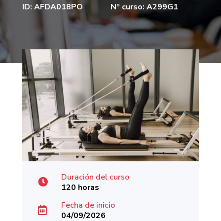
ID: AFDA018PO
Nº curso: A299G1
Duración del curso

120 horas
Fecha de inicio

04/09/2026