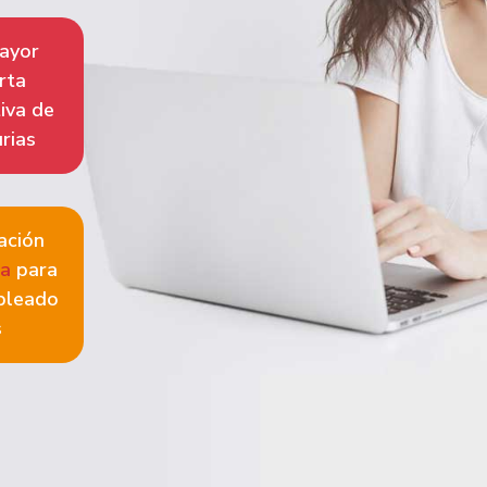
ayor
rta
iva de
rias
ación
ta
para
pleado
s