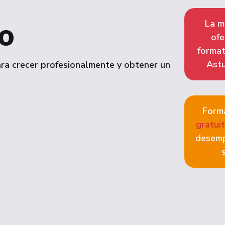
o
La m
ofe
format
Astu
para crecer profesionalmente y obtener un
Form
gratui
desem