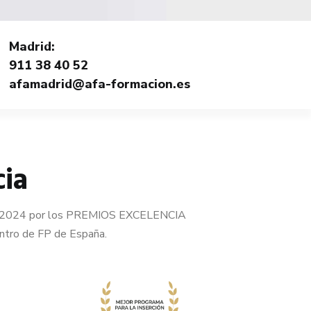
Madrid:
911 38 40 52
afamadrid@afa-formacion.es
cia
 en 2024 por los PREMIOS EXCELENCIA
ntro de FP de España.