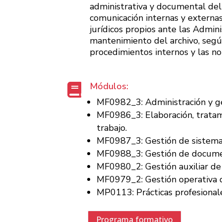
administrativa y documental del
comunicación internas y externa
jurídicos propios ante las Admini
mantenimiento del archivo, segú
procedimientos internos y las no
Módulos:

MF0982_3: Administración y ges
MF0986_3: Elaboración, trata
trabajo.
MF0987_3: Gestión de sistemas
MF0988_3: Gestión de document
MF0980_2: Gestión auxiliar de
MF0979_2: Gestión operativa d
MP0113: Prácticas profesionale
Programa formativo