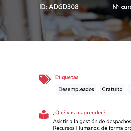
ID: ADGD308
Nº cu
Etiquetas

Desempleados
Gratuito
¿Qué vas a aprender?

Asistir a la gestión de despacho
Recursos Humanos, de forma proa