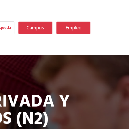
Campus
Empleo
RIVADA Y
S (N2)