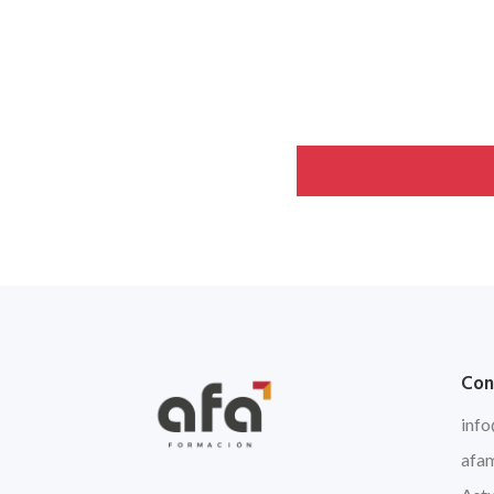
Con
info
afa