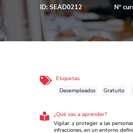
ID: SEAD0212
Nº cu
Etiquetas

Desempleados
Gratuito
¿Qué vas a aprender?

Vigilar, y proteger a las persona
infracciones, en un entorno defin