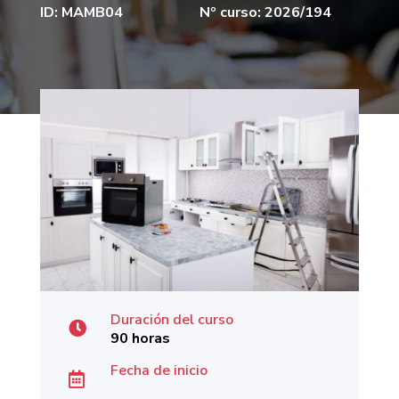
ID: MAMB04
Nº curso: 2026/194
Duración del curso

90 horas
Fecha de inicio
